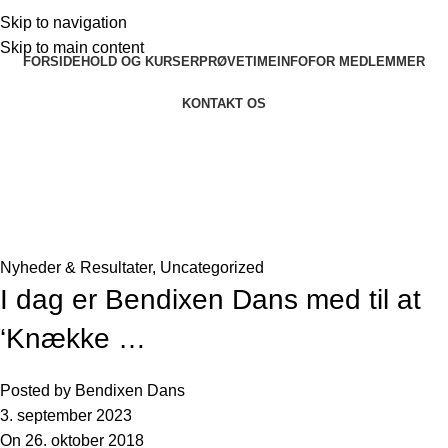
Skip to navigation
Skip to main content
FORSIDE
HOLD OG KURSER
PRØVETIME
INFO
FOR MEDLEMMER
KONTAKT OS
Seneste nyheder og artikler
Forside
»
Seneste nyheder og artikler
»
I dag er Bendixen
Dans med til at ‘Knække …
Nyheder & Resultater
,
Uncategorized
I dag er Bendixen Dans med til at
‘Knække …
Posted by
Bendixen Dans
3. september 2023
On 26. oktober 2018