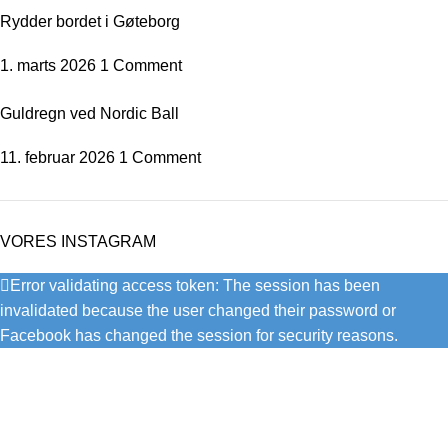
Rydder bordet i Gøteborg
1. marts 2026
1 Comment
Guldregn ved Nordic Ball
11. februar 2026
1 Comment
VORES INSTAGRAM
Error validating access token: The session has been
invalidated because the user changed their password or
Facebook has changed the session for security reasons.
Bendixen Dans er en af Danmarks førende danseklubber, der
tilbyder et bredt udvalg af dansestile til alle aldre og niveauer.