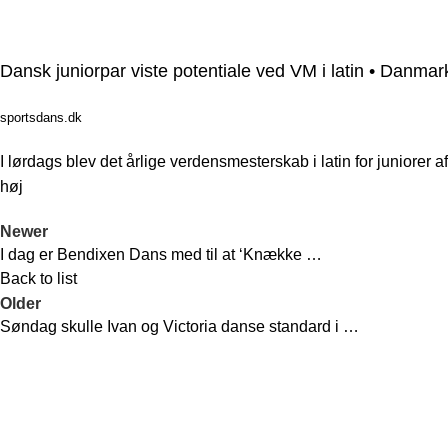
Dansk juniorpar viste potentiale ved VM i latin • Danm
sportsdans.dk
I lørdags blev det årlige verdensmesterskab i latin for juniorer a
høj
Newer
I dag er Bendixen Dans med til at ‘Knække …
Back to list
Older
Søndag skulle Ivan og Victoria danse standard i …
Recent Posts
Bendixen Dans er en af Danmarks førende
Ivo & Martha in
danseklubber, der tilbyder et bredt udvalg af