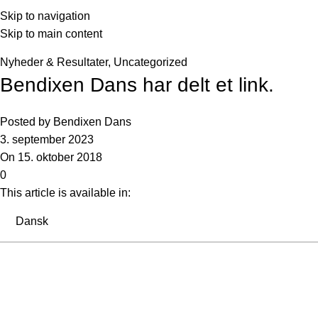
Seneste nyheder og artikler
Skip to navigation
Skip to main content
Forside
»
Seneste nyheder og artikler
»
Bendixen Dans har delt 
Nyheder & Resultater
,
Uncategorized
Bendixen Dans har delt et link.
Posted by
Bendixen Dans
3. september 2023
On 15. oktober 2018
0
This article is available in:
Dansk