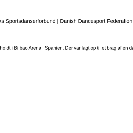
arks Sportsdanserforbund | Danish Dancesport Federation
fholdt i Bilbao Arena i Spanien. Der var lagt op til et brag af en
Artikler og nyheder
#Bendixen-dancers
dtog podiet i Berlin
Begivenheder & Workshops
Dans & Kultur