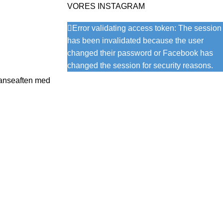
VORES INSTAGRAM
Error validating access token: The session
has been invalidated because the user
changed their password or Facebook has
changed the session for security reasons.
 danseaften med
INTERNT
Nyttige Links
Medlemssystem
Seneste nyheder og artikler
Internt forum
Priser og kontingenter
Turneringer
Vedtægter og