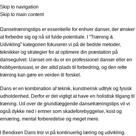
Træning & Udvikling
Skip to navigation
Skip to main content
Forside
»
Træning & Udvikling
Dansetræningstips er essentielle for enhver danser, der ønsker
at forbedre sig og nå sit fulde potentiale. I “Træning &
Udvikling” kategorien fokuserer vi på de bedste metoder,
teknikker og strategier for at optimere din præstation på
dansegulvet. Uanset om du er en professionel danser eller en
hobbyentusiast, er der altid plads til forbedring, og den rette
træning kan gøre en verden til forskel.
Dans er en kombination af teknik, kunstnerisk udtryk og fysisk
udholdenhed. Derfor er det vigtigt at have en holistisk tilgang til
træning. Ud over de grundlæggende dansetræningstips vil vi
også dykke ned i emner som skadeforebyggelse, kost og
ernæring, mental forberedelse og meget mere.
I Bendixen Dans tror vi på kontinuerlig læring og udvikling.