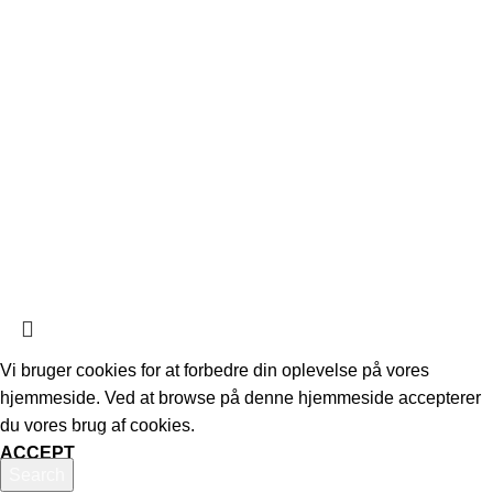
Referater
Nyttige Links
Seneste nyheder og artikler
Priser og kontingenter
Vedtægter og forretningsbetingelser
Kontakt os
FORENINGEN BENDIXEN DANS
2023 - Hulgårdsvej 64, 1. sal - 2400
©
København NV
CVR: 36868678 - Bank konto: 9070 2072685000
Vi bruger cookies for at forbedre din oplevelse på vores
hjemmeside. Ved at browse på denne hjemmeside accepterer
du vores brug af cookies.
ACCEPT
Search