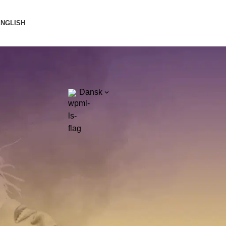
ENGLISH
Dansk
Kategorier
#Bendixen-dancers
Begivenheder & Workshops
Dans & Kultur
Hold og Kurser
Internationalt Perspektiv
Klubliv