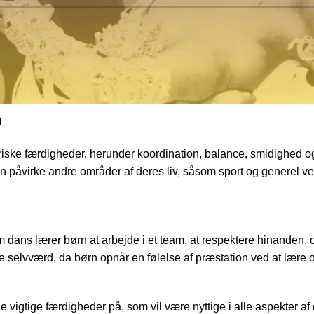
ntielle færdigheder
kan hjælpe børn med at udvikle forskellige vigtige færdigheder. D
lektuelle evner.
n
riske færdigheder
, herunder koordination, balance, smidighed o
an påvirke andre områder af deres liv, såsom sport og generel v
dans lærer børn at arbejde i et team, at respektere hinanden, 
selvværd, da børn opnår en følelse af præstation ved at lære 
vigtige færdigheder på, som vil være nyttige i alle aspekter af 