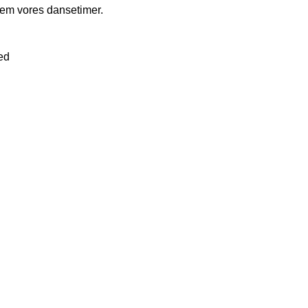
em vores dansetimer.
ted
Artikler og nyheder
#Bendixen-dancers
dtog podiet i Berlin
Begivenheder & Workshops
Dans & Kultur
6
1 Comment
Hold og Kurser
Internationalt Perspektiv
 i Gøteborg
Klubliv
Nyheder & Resultater