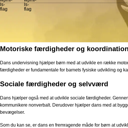
Dans hjælper børn med at udvikle esse
Dans er ikke blot en aktivitet, det er en lærerig disciplin, der 
strækker sig fra motorik til sociale færdigheder og endda til intel
Motoriske færdigheder og koordinatio
Dans undervisning
hjælper børn med at udvikle en række moto
færdigheder er fundamentale for barnets fysiske udvikling og k
Sociale færdigheder og selvværd
Dans hjælper også med at udvikle sociale færdigheder. Gennem 
kommunikere nonverbalt. Derudover hjælper dans med at bygge 
bevægelser.
Som du kan se, er dans en fremragende måde for børn at udvikle 