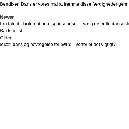
Bendixen Dans
er vores mål at fremme disse færdigheder genn
Newer
Fra talent til international sportsdanser – vælg det rette danses
Back to list
Older
Idræt, dans og bevægelse for børn: Hvorfor er det vigtigt?
Recent Posts
Bendixen Dans er en af Danmarks førende
Ivo & Martha in
danseklubber, der tilbyder et bredt udvalg af
dansestile til alle aldre og niveauer. Vi er
24. marts 202
kendt for vores dedikerede trænere,
talentfulde dansere og stærke fællesskab.
Rydder bordet
Oplev glæden ved dans i hjertet af