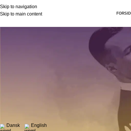
Skip to navigation
FORSID
Skip to main content
Seneste nyheder og artikler
Forside
»
Seneste nyheder og artikler
»
Fremmer udvikling af v
Træning & Udvikling
Fremmer udvikling af vigtige færdi
Posted by
Bendixen Dans
3. september 2023
On 6. august 2022
0
This article is available in:
Dansk
English