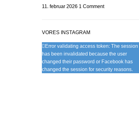
11. februar 2026
1 Comment
VORES INSTAGRAM
Error validating access token: The session
has been invalidated because the user
changed their password or Facebook has
changed the session for security reasons.
INTERNT
Nyttige Links
Medlemssystem
Seneste nyheder og artikler
Internt forum
Priser og kontingenter
Turneringer
Vedtægter og
Rejseformular
forretningsbetingelser
Referater
Kontakt os