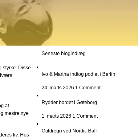
Nyheder & Resultater
Sundhed & Velvære
Træning & Udvikling
For Begyndere
isse færdigheder
Seneste blogindlæg
g styrke. Disse
Ivo & Martha indtog podiet i Berlin
elvære.
24. marts 2026
1 Comment
Rydder bordet i Gøteborg
og at
og mestre nye
1. marts 2026
1 Comment
Guldregn ved Nordic Ball
deres liv. Hos