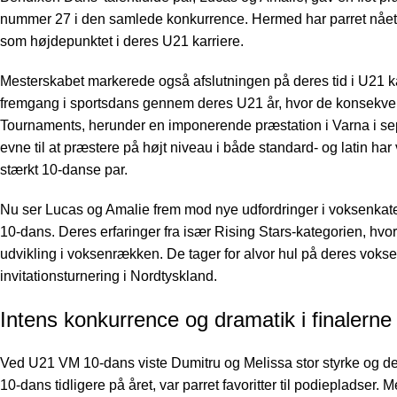
nummer 27 i den samlede konkurrence. Hermed har parret nået
som højdepunktet i deres U21 karriere.
Mesterskabet markerede også afslutningen på deres tid i U21 
fremgang i sportsdans gennem deres U21 år, hvor de konsekven
Tournaments, herunder en imponerende præstation i
Varna i s
evne til at præstere på højt niveau i både standard- og latin har
stærkt 10-danse par.
Nu ser Lucas og Amalie frem mod nye udfordringer i voksenkate
10-dans
. Deres erfaringer fra især Rising Stars-kategorien, hvor
udvikling i voksenrækken. De tager for alvor hul på deres vokse
invitationsturnering i Nordtyskland.
Intens konkurrence og dramatik i finaler
Ved U21 VM 10-dans viste Dumitru og Melissa stor styrke og ded
10-dans tidligere på året
, var parret favoritter til podiepladse