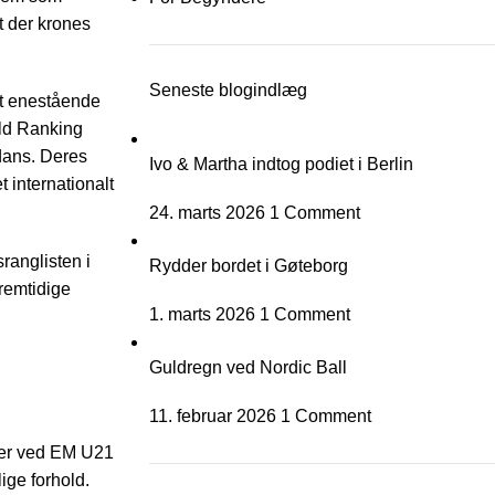
ft der krones
Seneste blogindlæg
et enestående
rld Ranking
dans. Deres
Ivo & Martha indtog podiet i Berlin
 internationalt
24. marts 2026
1 Comment
anglisten i
Rydder bordet i Gøteborg
fremtidige
1. marts 2026
1 Comment
Guldregn ved Nordic Ball
11. februar 2026
1 Comment
er ved EM U21
ige forhold.