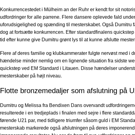
Konkurrencestedet i Mülheim an der Ruhr er kendt for sit notoris
udfordringer for alle parrene. Flere dansere oplevede fald under
uforudsigelighed og spænding til mesterskabet. Også Dumitru fa
dog at fortsætte konkurrencen. Efter standardfinalens quickste
tid efter kunne give Dumitru grønt lys til at kunne afslutte meste
Flere af deres familie og klubkammerater fulgte nervøst med i d
hændelse minder nemlig om en lignende situation fra sidste 
quickstep ved EM Standard i Litauen
. Disse hændelser understre
mesterskaber på højt niveau.
Flotte bronzemedaljer som afslutning på 
Dumitru og Melissa fra Bendixen Dans overvandt udfordringer
resulterede i en tredjeplads i finalen med sejre i flere standa
førende U21 par, med tidligere triumfer såsom guld i EM Stand
mesterskab markerede også afslutningen på deres imponerende 