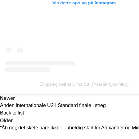
Vis dette opslag på Instagram
Et opslag delt af Dima Sd (@sardari_dumitru)
Newer
Anden internationale U21 Standard finale i streg
Back to list
Older
“Åh nej, det skete bare ikke” – uheldig start for Alexander og M
Recent Posts