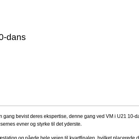
ide
Hold og kurser
Prøvetime
Info
For medlemmer
Kontakt os
En
ved U21 VM 10-dans
10-dans
n gang bevist deres ekspertise, denne gang ved VM i U21 10-d
rnes evner og styrke til det yderste.
æstation og nåede hele vejen til kvartfinalen, hvilket placerede