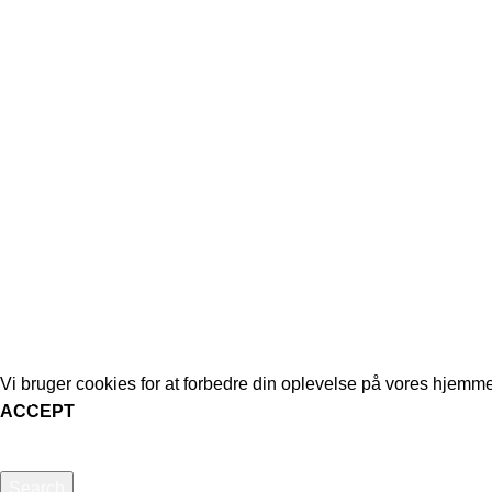
Bendixen Dans er en af Danmarks førende
Ivo & Martha in
danseklubber, der tilbyder et bredt udvalg af
dansestile til alle aldre og niveauer. Vi er
24. marts 202
kendt for vores dedikerede trænere,
talentfulde dansere og stærke fællesskab.
Rydder bordet
Oplev glæden ved dans i hjertet af
1. marts 2026
København.
FORENINGEN BENDIXEN DANS
2023 - Hulgårdsvej 64, 1. sal - 2400 
©
CVR: 36868678 - Bank konto: 9070 2072685000
Vi bruger cookies for at forbedre din oplevelse på vores hjem
ACCEPT
Search