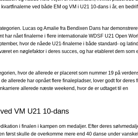
 kvartfinalerne ved både
EM og VM i U21 10-dans i år
, en bedri
kategorien. Lucas og Amalie fra Bendixen Dans har demonstrer
t har nået finalerne i flere internationale WDSF U21 Open Wo
eptember,
hvor de nåede U21-finalerne i både standard- og latin
 været en nøglefaktor i deres succes, og har etableret dem som et
gorien, hvor de allerede er placeret som
nummer 19 på verdensr
 de allerede har opnået flere finalepladser, lover godt for deres 
nkarriere allerede næste weekend, hvor de er udtaget til en
ne ved VM U21 10-dans
ikation i finalen i kampen om medaljer. Efter deres
sølvmedalj
r. Men først skulle de overkomme mere end 40 danse under vanskel