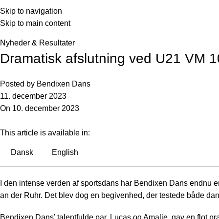
Seneste nyheder og artikler
Skip to navigation
Skip to main content
Fors
Forside
»
Seneste nyheder og artikler
»
Dramatisk afslutning 
Nyheder & Resultater
Dramatisk afslutning ved U21 VM 
Posted by
Bendixen Dans
11. december 2023
On 10. december 2023
This article is available in:
Dansk
English
I den intense verden af sportsdans har Bendixen Dans endnu e
an der Ruhr. Det blev dog en begivenhed, der testede både danse
Bendixen Dans’ talentfulde par, Lucas og Amalie, gav en flot pr