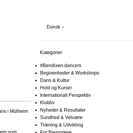
glish
Dansk
Kategorier
#Bendixen-dancers
Begivenheder & Workshops
Dans & Kultur
Hold og Kurser
Internationalt Perspektiv
Klubliv
Nyheder & Resultater
ans i Mülheim
Sundhed & Velvære
Træning & Udvikling
 dem som
For Begyndere