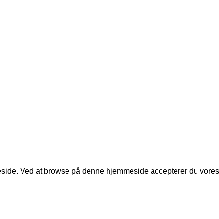
#Bendixen-dancers
dtog podiet i Berlin
Begivenheder & Workshops
Dans & Kultur
6
1 Comment
Hold og Kurser
Internationalt Perspektiv
 i Gøteborg
Klubliv
Nyheder & Resultater
1 Comment
Sundhed & Velvære
Træning & Udvikling
For Begyndere
København NV
meside. Ved at browse på denne hjemmeside accepterer du vores 