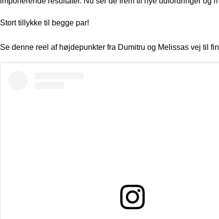
imponerende resultater. Nu ser de frem til nye udfordringer og m
Stort tillykke til begge par!
Se denne reel af højdepunkter fra Dumitru og Melissas vej til fi