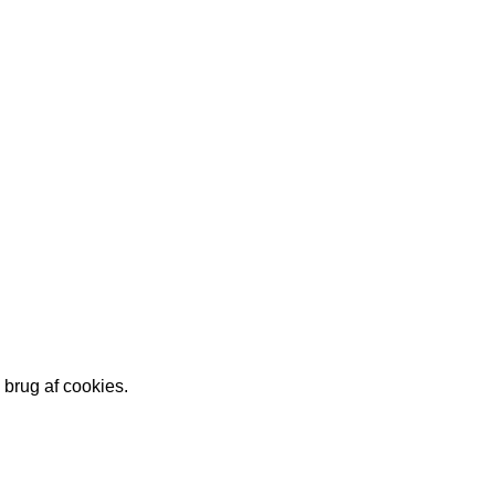
Medlemssystem
Seneste nyheder og artikler
Internt forum
Priser og kontingenter
Turneringer
Vedtægter og
Rejseformular
forretningsbetingelser
Referater
Kontakt os
brug af cookies.