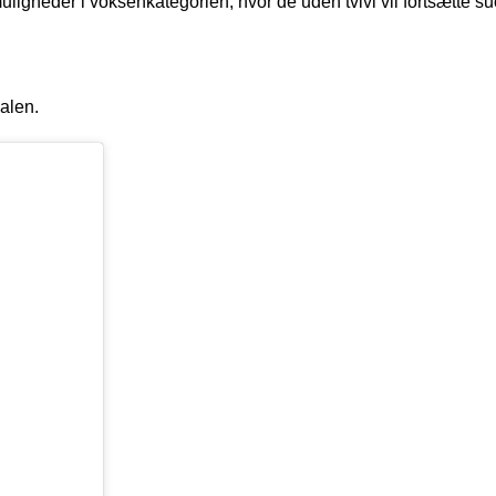
uligheder i voksenkategorien, hvor de uden tvivl vil fortsætte s
nalen.