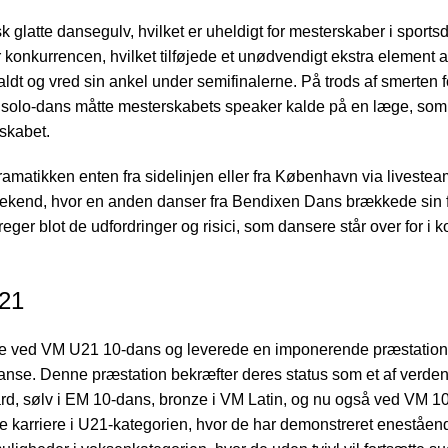
k glatte dansegulv, hvilket er uheldigt for mesterskaber i sport
 konkurrencen, hvilket tilføjede et unødvendigt ekstra element a
ldt og vred sin ankel under semifinalerne. På trods af smerten
p solo-dans måtte mesterskabets speaker kalde på en læge, som 
rskabet.
ramatikken enten fra sidelinjen eller fra København via liveste
weekend, hvor en anden danser fra Bendixen Dans
brækkede sin 
ger blot de udfordringer og risici, som dansere står over for i 
U21
ne ved VM U21 10-dans og leverede en imponerende præstation
rddanse. Denne præstation bekræfter deres status som et af verde
ard, sølv i EM 10-dans, bronze i VM Latin, og nu også ved VM 1
karriere i U21-kategorien, hvor de har demonstreret eneståen