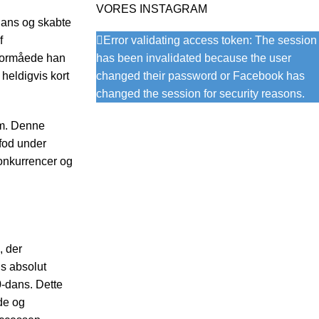
VORES INSTAGRAM
sdans og skabte
f
Error validating access token: The session
 formåede han
has been invalidated because the user
heldigvis kort
changed their password or Facebook has
changed the session for security reasons.
am. Denne
fod under
konkurrencer og
, der
ns absolut
0-dans. Dette
de og