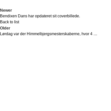
Newer
Bendixen Dans har opdateret sit coverbillede.
Back to list
Older
Lørdag var der Himmelbjergsmesterskaberne, hvor 4 …
Recent Posts
Bendixen Dans er en af Danmarks førende
Ivo & Martha in
danseklubber, der tilbyder et bredt udvalg af
dansestile til alle aldre og niveauer. Vi er
24. marts 202
kendt for vores dedikerede trænere,
talentfulde dansere og stærke fællesskab.
Rydder bordet