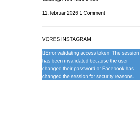
11. februar 2026
1 Comment
VORES INSTAGRAM
Error validating access token: The session
has been invalidated because the user
changed their password or Facebook has
changed the session for security reasons.
INTERNT
Nyttige Links
Medlemssystem
Seneste nyheder og artikler
Internt forum
Priser og kontingenter
Turneringer
Vedtægter og
Rejseformular
forretningsbetingelser
Referater
Kontakt os