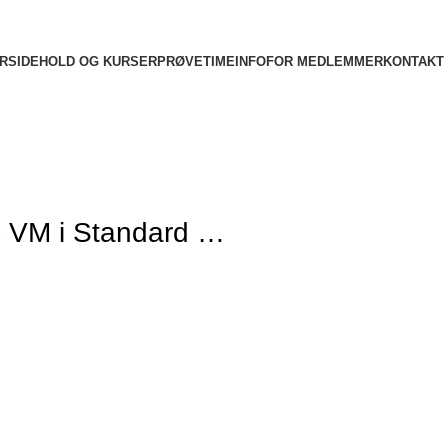
RSIDE
HOLD OG KURSER
PRØVETIME
INFO
FOR MEDLEMMER
KONTAKT
lørdag i WDC VM i Standard …
C VM i Standard …