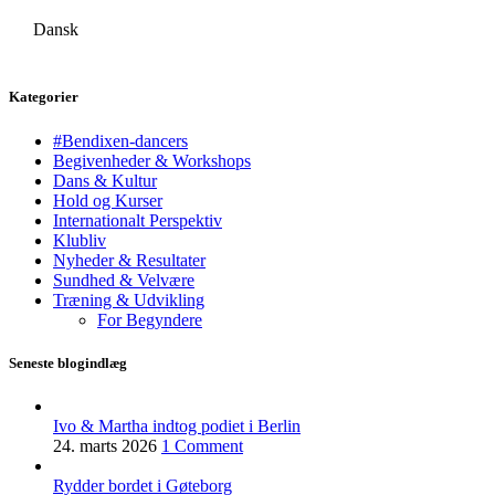
Dansk
Kategorier
#Bendixen-dancers
Begivenheder & Workshops
Dans & Kultur
Hold og Kurser
Internationalt Perspektiv
Klubliv
Nyheder & Resultater
Sundhed & Velvære
Træning & Udvikling
For Begyndere
Seneste blogindlæg
Ivo & Martha indtog podiet i Berlin
24. marts 2026
1 Comment
Rydder bordet i Gøteborg