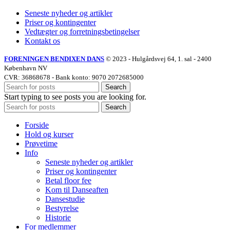
Seneste nyheder og artikler
Priser og kontingenter
Vedtægter og forretningsbetingelser
Kontakt os
FORENINGEN BENDIXEN DANS
©
2023 - Hulgårdsvej 64, 1. sal - 2400
København NV
CVR: 36868678 - Bank konto: 9070 2072685000
Search
Start typing to see posts you are looking for.
Search
Forside
Hold og kurser
Prøvetime
Info
Seneste nyheder og artikler
Priser og kontingenter
Betal floor fee
Kom til Danseaften
Dansestudie
Bestyrelse
Historie
For medlemmer