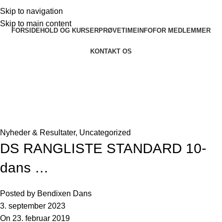
Skip to navigation
Skip to main content
FORSIDE
HOLD OG KURSER
PRØVETIME
INFO
FOR MEDLEMMER
KONTAKT OS
Seneste nyheder og artikler
Forside
»
Seneste nyheder og artikler
»
DS RANGLISTE
STANDARD 10-dans …
Nyheder & Resultater
,
Uncategorized
DS RANGLISTE STANDARD 10-
dans …
Posted by
Bendixen Dans
3. september 2023
On 23. februar 2019