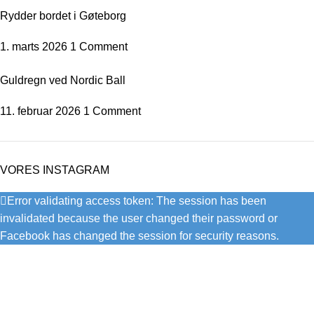
Rydder bordet i Gøteborg
1. marts 2026
1 Comment
Guldregn ved Nordic Ball
11. februar 2026
1 Comment
VORES INSTAGRAM
Error validating access token: The session has been
invalidated because the user changed their password or
Facebook has changed the session for security reasons.
Bendixen Dans er en af Danmarks førende danseklubber, der
tilbyder et bredt udvalg af dansestile til alle aldre og niveauer.