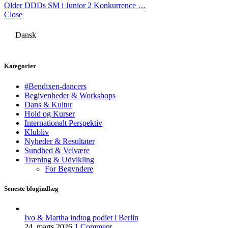
Older
DDDs SM i Junior 2 Konkurrence …
Close
Dansk
Kategorier
#Bendixen-dancers
Begivenheder & Workshops
Dans & Kultur
Hold og Kurser
Internationalt Perspektiv
Klubliv
Nyheder & Resultater
Sundhed & Velvære
Træning & Udvikling
For Begyndere
Seneste blogindlæg
Ivo & Martha indtog podiet i Berlin
24. marts 2026
1 Comment