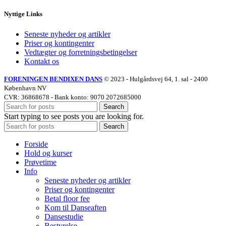
Nyttige Links
Seneste nyheder og artikler
Priser og kontingenter
Vedtægter og forretningsbetingelser
Kontakt os
FORENINGEN BENDIXEN DANS
©
2023 - Hulgårdsvej 64, 1. sal - 2400
København NV
CVR: 36868678 - Bank konto: 9070 2072685000
Search
Start typing to see posts you are looking for.
Search
Forside
Hold og kurser
Prøvetime
Info
Seneste nyheder og artikler
Priser og kontingenter
Betal floor fee
Kom til Danseaften
Dansestudie
Bestyrelse