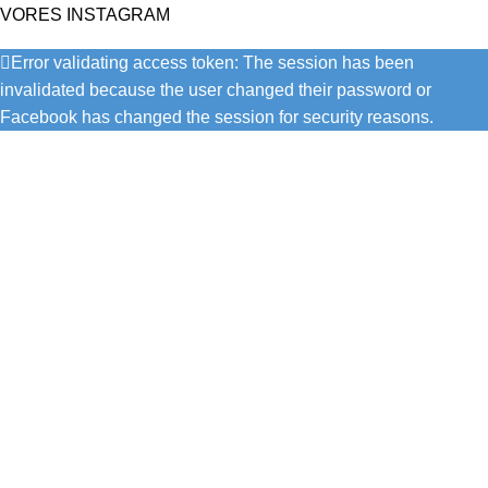
VORES INSTAGRAM
Error validating access token: The session has been
invalidated because the user changed their password or
Facebook has changed the session for security reasons.
Bendixen Dans er en af Danmarks førende danseklubber, der
tilbyder et bredt udvalg af dansestile til alle aldre og niveauer.
Vi er kendt for vores dedikerede trænere, talentfulde dansere
og stærke fællesskab. Oplev glæden ved dans i hjertet af
København.
Recent Posts
Ivo & Martha indtog podiet i Berlin