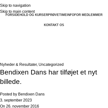
Skip to navigation
Skip to main content
FORSIDE
HOLD OG KURSER
PRØVETIME
INFO
FOR MEDLEMMER
KONTAKT OS
Seneste nyheder og artikler
Forside
»
Seneste nyheder og artikler
»
Bendixen Dans har
tilføjet et nyt billede.
Nyheder & Resultater
,
Uncategorized
Bendixen Dans har tilføjet et nyt
billede.
Posted by
Bendixen Dans
3. september 2023
On 26. november 2016