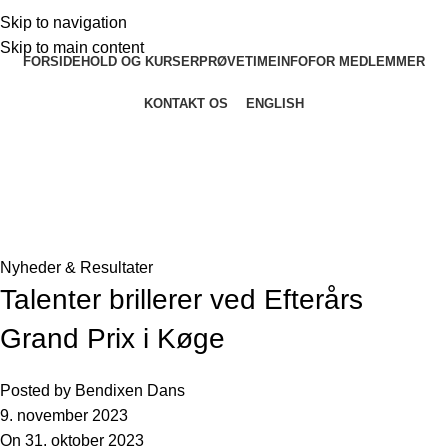
Skip to navigation
Skip to main content
FORSIDE
HOLD OG KURSER
PRØVETIME
INFO
FOR MEDLEMMER
KONTAKT OS
ENGLISH
Seneste nyheder og artikler
Forside
»
Seneste nyheder og artikler
»
Talenter brillerer ved
Efterårs Grand Prix i Køge
Nyheder & Resultater
Talenter brillerer ved Efterårs
Grand Prix i Køge
Posted by
Bendixen Dans
9. november 2023
On 31. oktober 2023