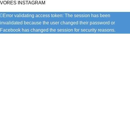
VORES INSTAGRAM
Error validating access token: The session has been
invalidated because the user changed their password or
Facebook has changed the session for security reasons.
Bendixen Dans er en af Danmarks førende danseklubber, der
tilbyder et bredt udvalg af dansestile til alle aldre og niveauer.
Vi er kendt for vores dedikerede trænere, talentfulde dansere
og stærke fællesskab. Oplev glæden ved dans i hjertet af
København.
Recent Posts
Ivo & Martha indtog podiet i Berlin