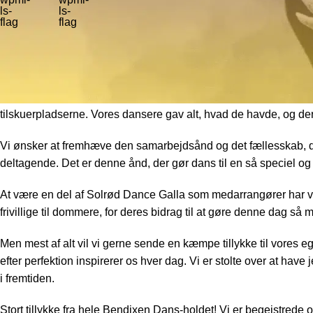
Lørdagen var en dag fyldt med glæde, energi og fremragende 
stolte medarrangører af denne fantastiske begivenhed, kan vi 
imponerende præstationer fra vores talentfulde dansere.
Solrød Dance Galla var en fest for øjet med farverige kostumer,
tilskuerpladserne. Vores dansere gav alt, hvad de havde, og der
Vi ønsker at fremhæve den samarbejdsånd og det fællesskab, de
deltagende. Det er denne ånd, der gør dans til en så speciel o
At være en del af Solrød Dance Galla som medarrangører har vær
frivillige til dommere, for deres bidrag til at gøre denne dag så
Men mest af alt vil vi gerne sende en kæmpe tillykke til vores eg
efter perfektion inspirerer os hver dag. Vi er stolte over at have
i fremtiden.
Stort tillykke fra hele Bendixen Dans-holdet! Vi er begejstrede o