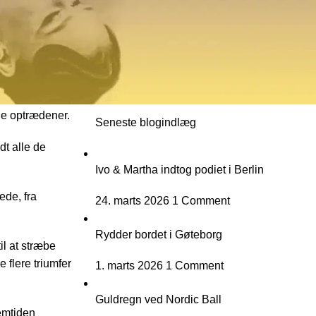
Nyheder & Resultater
Sundhed & Velvære
se Galla. Som
Træning & Udvikling
 de
For Begyndere
t ud til
ge optrædener.
Seneste blogindlæg
t alle de
Ivo & Martha indtog podiet i Berlin
ede, fra
24. marts 2026
1 Comment
Rydder bordet i Gøteborg
il at stræbe
 flere triumfer
1. marts 2026
1 Comment
Guldregn ved Nordic Ball
remtiden