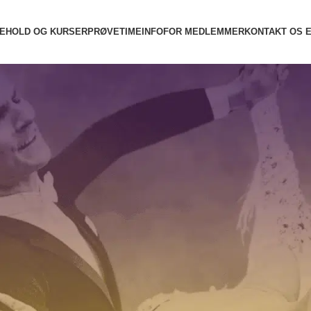
E
HOLD OG KURSER
PRØVETIME
INFO
FOR MEDLEMMER
KONTAKT OS
se Galla: Bendixen Dans’ Stjerner Skinnede 🌟❤️🤍❤️
ndixen Dans’ Stjerner Skinnede 🌟