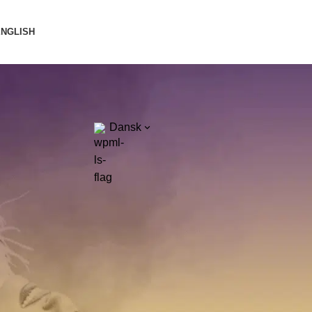
ENGLISH
Dansk
❤️🤍❤️
Kategorier
#Bendixen-dancers
Begivenheder & Workshops
Dans & Kultur
Hold og Kurser
Internationalt Perspektiv
Klubliv