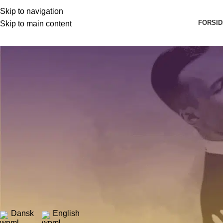
Skip to navigation
FORSID
Skip to main content
Seneste nyheder og artikler
Forside
»
Seneste nyheder og artikler
»
Succes ved Solrød Dan
Nyheder & Resultater
Succes ved Solrød Danse Galla: Be
Posted by
Bendixen Dans
3. september 2023
On 22. april 2023
0
This article is available in:
Dansk
English