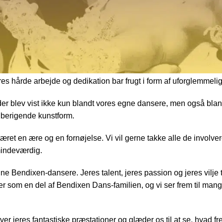
dans, da vores Bendixen-dansere indtog gulvet ved Solrød Dan
ikke være andet end begejstrede over den utrolige atmosfære og
 elegant koreografi og en passion for dans, der kunne mærkes hel
es hårde arbejde og dedikation bar frugt i form af uforglemmeli
r blev vist ikke kun blandt vores egne dansere, men også bland
g berigende kunstform.
et en ære og en fornøjelse. Vi vil gerne takke alle de involver
 mindeværdig.
ne Bendixen-dansere. Jeres talent, jeres passion og jeres vilje t
 jer som en del af Bendixen Dans-familien, og vi ser frem til mange
ver jeres fantastiske præstationer og glæder os til at se, hvad f