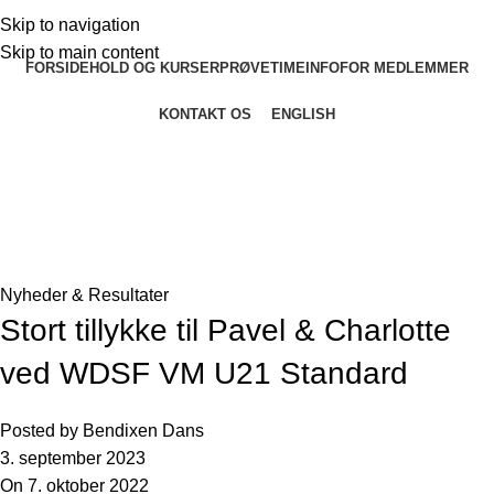
Skip to navigation
Skip to main content
FORSIDE
HOLD OG KURSER
PRØVETIME
INFO
FOR MEDLEMMER
KONTAKT OS
ENGLISH
Seneste nyheder og artikler
Forside
»
Seneste nyheder og artikler
»
Stort tillykke til Pavel &
Charlotte ved WDSF VM U21 Standard
Nyheder & Resultater
Stort tillykke til Pavel & Charlotte
ved WDSF VM U21 Standard
Posted by
Bendixen Dans
3. september 2023
On 7. oktober 2022