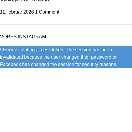
11. februar 2026
1 Comment
VORES INSTAGRAM
Error validating access token: The session has been
invalidated because the user changed their password or
Facebook has changed the session for security reasons.
Bendixen Dans er en af Danmarks førende danseklubber, der
tilbyder et bredt udvalg af dansestile til alle aldre og niveauer.
Vi er kendt for vores dedikerede trænere, talentfulde dansere
og stærke fællesskab. Oplev glæden ved dans i hjertet af
København.