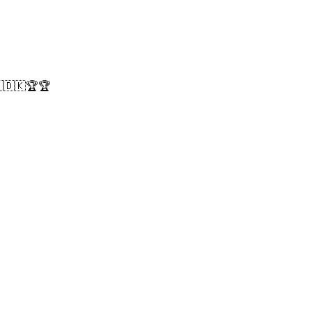
🇩🇰🇩🇰🏆🏆