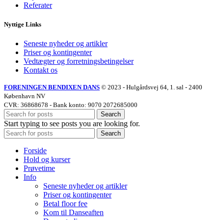
Referater
Nyttige Links
Seneste nyheder og artikler
Priser og kontingenter
Vedtægter og forretningsbetingelser
Kontakt os
FORENINGEN BENDIXEN DANS
©
2023 - Hulgårdsvej 64, 1. sal - 2400
København NV
CVR: 36868678 - Bank konto: 9070 2072685000
Search
Start typing to see posts you are looking for.
Search
Forside
Hold og kurser
Prøvetime
Info
Seneste nyheder og artikler
Priser og kontingenter
Betal floor fee
Kom til Danseaften