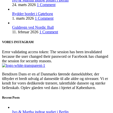
Ivo & Martha indtog podiet i Berlin
24. marts 2026
1 Comment
Rydder bordet i Gøteborg
1. marts 2026
1 Comment
Guldregn ved Nordic Ball
11. februar 2026
1 Comment
VORES INSTAGRAM
Error validating access token: The session has been invalidated
because the user changed their password or Facebook has changed
the session for security reasons.
Bendixen Dans er en af Danmarks førende danseklubber, der
tilbyder et bredt udvalg af dansestile til alle aldre og niveauer. Vi er
kendt for vores dedikerede trænere, talentfulde dansere og stærke
fællesskab. Oplev glæden ved dans i hjertet af København.
Recent Posts
Ivo & Martha indtog podiet i Berlin