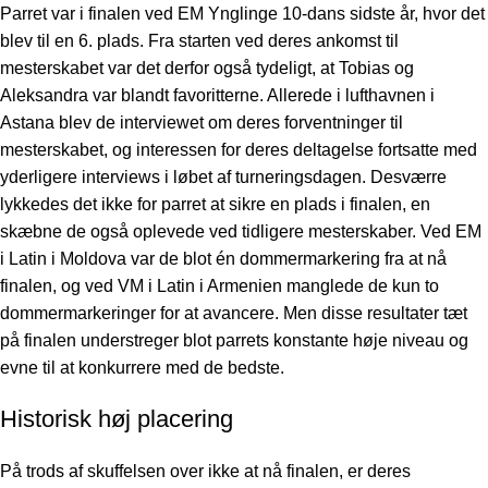
Parret var i finalen ved EM Ynglinge 10-dans sidste år, hvor det
blev til en 6. plads. Fra starten ved deres ankomst til
mesterskabet var det derfor også tydeligt, at Tobias og
Aleksandra var blandt favoritterne. Allerede i lufthavnen i
Astana blev de interviewet om deres forventninger til
mesterskabet, og interessen for deres deltagelse fortsatte med
yderligere interviews i løbet af turneringsdagen. Desværre
lykkedes det ikke for parret at sikre en plads i finalen, en
skæbne de også oplevede ved tidligere mesterskaber. Ved EM
i Latin i Moldova var de blot én dommermarkering fra at nå
finalen, og ved VM i Latin i Armenien manglede de kun to
dommermarkeringer for at avancere. Men disse resultater tæt
på finalen understreger blot parrets konstante høje niveau og
evne til at konkurrere med de bedste.
Historisk høj placering
På trods af skuffelsen over ikke at nå finalen, er deres