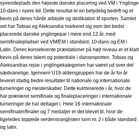
syvendeplads den højeste danske placering ved VM i Ynglinge
10-dans i nyere tid. Dette resultat er en betydelig bedrift og et
bevis på deres hårde arbejde og dedikation til sporten. Samlet
set har Tobias og Aleksandra markeret sig som det bedst
placerede danske ynglingepar i mere end 12 år, med
semifinalepladser ved VM/EM i standard, 10-dans og EM i
Latin. Deres konsekvente præstationer på højt niveau er et klart
bevis på deres talent og potentiale i dansesporten. Tobias og
Aleksandras rejse i ynglingekategorien har været ud over det
sædvanelige. Igennem U19-aldersgruppen har de år for år
leveret stadig bedre resultater til nationale og internationale
turneringer og mesterskaber. Dette kulminerede i år, hvor de
har præsteret semifinale og finaleplaceringer i internationale
turneringer de har deltaget i. Hele 16 internationale
semifinaler/finaler og 7 medaljer er det blevet til, hvor de
ligeledes toppede verdensranglisten som nr. 2 i både standard
og latin.