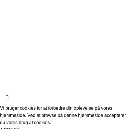
Rejseformular
Referater
Nyttige Links
Seneste nyheder og artikler
Priser og kontingenter
Vedtægter og forretningsbetingelser
Kontakt os
FORENINGEN BENDIXEN DANS
2023 - Hulgårdsvej 64, 1. sal - 2400
©
København NV
CVR: 36868678 - Bank konto: 9070 2072685000
Vi bruger cookies for at forbedre din oplevelse på vores
hjemmeside. Ved at browse på denne hjemmeside accepterer
du vores brug af cookies.