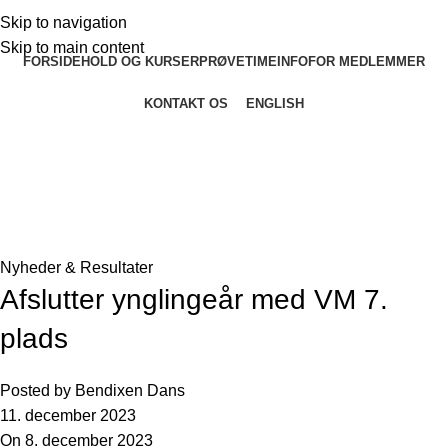
Skip to navigation
Skip to main content
FORSIDE
HOLD OG KURSER
PRØVETIME
INFO
FOR MEDLEMMER
KONTAKT OS
ENGLISH
Seneste nyheder og artikler
Forside
»
Seneste nyheder og artikler
»
Afslutter ynglingeår
med VM 7. plads
Nyheder & Resultater
Afslutter ynglingeår med VM 7.
plads
Posted by
Bendixen Dans
11. december 2023
On 8. december 2023