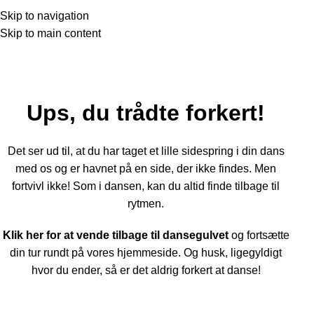
404 – Siden blev ikke fundet
Skip to navigation
Skip to main content
Forside
»
404 – Siden blev ikke fundet
Ups, du trådte forkert!
Det ser ud til, at du har taget et lille sidespring i din dans
med os og er havnet på en side, der ikke findes. Men
fortvivl ikke! Som i dansen, kan du altid finde tilbage til
rytmen.
Klik her for at vende tilbage til dansegulvet
og fortsætte
din tur rundt på vores hjemmeside. Og husk, ligegyldigt
hvor du ender, så er det aldrig forkert at danse!